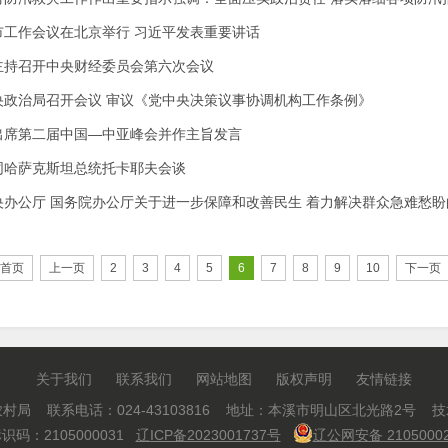
市工作会议在北京举行 习近平发表重要讲话
主持召开中央财经委员会第六次会议
央政治局召开会议 审议《党中央决策议事协调机构工作条例》
出席第二届中国—中亚峰会并作主旨发言
同哈萨克斯坦总统托卡耶夫会谈
央办公厅 国务院办公厅关于进一步保障和改善民生 着力解决群众急难愁盼
首页
上一页
2
3
4
5
6
7
8
9
10
下一页
关于我们
联系我们
网站地图
版权声明
友情链接
村局 联系电话：024-43103816 地址：本溪市明山区北光路2号 
码：2105000031
辽ICP备2023001737号
辽公网安备 21050002