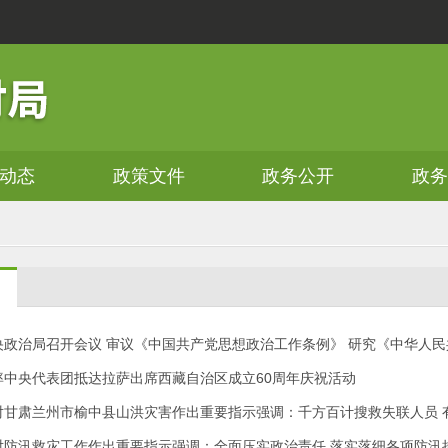
动态
政策文件
政务公开
政
央政治局召开会议 审议《中国共产党思想政治工作条例》 研究《中华人民
率中央代表团抵达拉萨出席西藏自治区成立60周年庆祝活动
对甘肃兰州市榆中县山洪灾害作出重要指示强调：千方百计搜救失联人员 
对防汛救灾工作作出重要指示强调：全面压实政治责任 落实落细各项防汛措