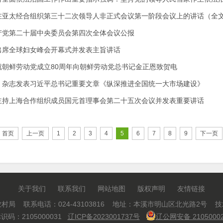
在亚太经合组织第三十二次领导人非正式会议第一阶段会议上的讲话（全
产党第二十届中央委员会第四次全体会议公报
出席全球妇女峰会开幕式并发表主旨讲话
就朝鲜劳动党成立80周年向朝鲜劳动党总书记金正恩致贺电
》杂志发表习近平总书记重要文章《纵深推进全国统一大市场建设》
主持上海合作组织成员国元首理事会第二十五次会议并发表重要讲话
首页
上一页
1
2
3
4
5
6
7
8
9
下一页
关于我们
联系我们
网站地图
版权声明
友情链接
村局 联系电话：024-43103816 地址：本溪市明山区北光路2号 
码：2105000031
辽ICP备2023001737号
辽公网安备 21050002