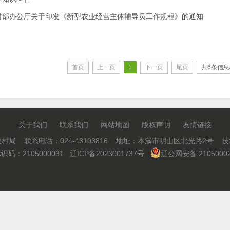
村部办公厅关于印发《新型农业经营主体辅导员工作规程》的通知
首页
上一页
1
下一页
尾页
共6条信息
关于我们
联系我们
网站地图
版权声明
友情链接
村局 联系电话：024-43103816 地址：本溪市明山区北光路2号 
码：2105000031
辽ICP备2023001737号
辽公网安备 21050002