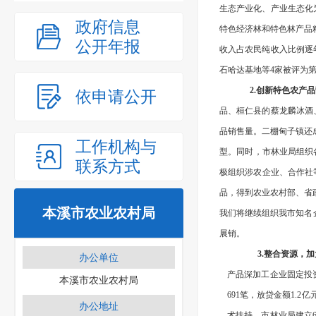
生态产业化、产业生态化
政府信息
特色经济林和特色林产品精
公开年报
收入占农民纯收入比例逐
石哈达基地等4家被评为
2.创新特色农产
依申请公开
品、桓仁县的蔡龙麟冰酒
品销售量。二棚甸子镇还
工作机构与
型。同时，市林业局组织
联系方式
极组织涉农企业、合作社
品，得到农业农村部、省
本溪市农业农村局
我们将继续组织我市知名
展销。
3.整合资源
，
加
办公单位
产品深加工企业固定投
本溪市农业农村局
691笔，放贷金额1.
办公地址
术扶持。市林业局建立