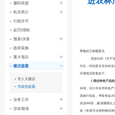
进农林
履职依据
机关简介
行政许可
处罚/强制
预算/决算
政府采购
尊敬的万春颖委员:
重大项目
您提出的《关于
建议提案
付出，特别是在支持农业
开展情况答复如下。
市人大建议
1.强化特色产品
市政协提案
布局，2021年全市特色
高效行动县，争取资金2
业务工作
农业666亩，建成规模以
涉农领域
发《本溪市水稻种植结构