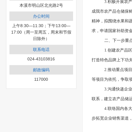
3.积极开展
本溪市明山区北光路2号
成我市农产品仓储保
办公时间
精神，拟围绕水果和
上午8:30—11:30；下午13:00—
求，申请国家补助资金
17:00（周一至周五，周末和节假
日除外）
二、下一步重
联系电话
1.创建农产
024-43103816
打造特色品牌上下功
邮政编码
2.推动重点项
117000
等项目为依托，争取
3.沟通快递
联系，建立农产品储
4.联络国内
步拓宽企业销售渠道