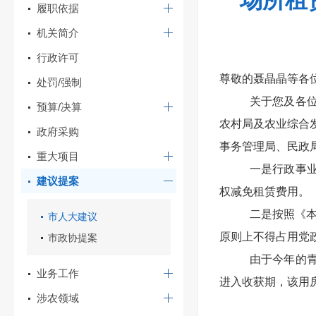
场所租
履职依据
机关简介
行政许可
尊敬的聂晶晶等各
处罚/强制
关于您及各
预算/决算
农村局及农业综合
政府采购
事务管理局、民政
重大项目
一是行政事
建议提案
权减免租赁费用。
二是按照《
市人大建议
原则上不得占用党
市政协提案
由于今年的
业务工作
进入收获期，该用
涉农领域