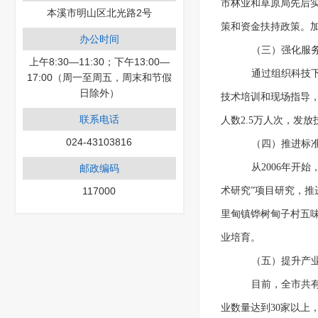
市林业和草原局先后实
本溪市明山区北光路2号
策和资金扶持政策。加
办公时间
（三）强化服
上午8:30—11:30；下午13:00—
通过组织科技
17:00（周一至周五，周末和节假
日除外）
技术培训和现场指导，
联系电话
人数2.5万人次，发放
024-43103816
（四）推进标
从2006年开
邮政编码
117000
术研究”项目研究，
里甸镇铧树甸子村五
业培育。
（五）提升产
目前，全市共有
业数量达到30家以上