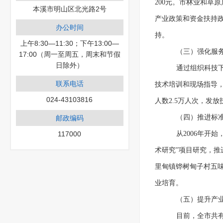
200元。市林业和草
本溪市明山区北光路2号
产业政策和资金扶持政
办公时间
持。
上午8:30—11:30；下午13:00—
（三）强化服
17:00（周一至周五，周末和节假
日除外）
通过组织科技
联系电话
技术培训和现场指导，
024-43103816
人数2.5万人次，发放
（四）推进标
邮政编码
117000
从2006年开
术研究”项目研究，
里甸镇铧树甸子村五
业培育。
（五）提升产
目前，全市共有