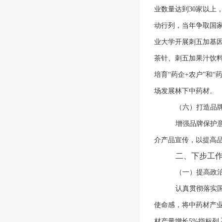
业数量达到30家以上
动行列，当年争取国家
业大学开展刺五加基
茶针、刺五加果汁饮
培育“药企+农户”和
场发展林下中药材。
（六）打造品
增强品牌保护
介产品宣传，以提高
二、下步工
（一）提高政
认真贯彻落实
使命感，将中药材产
材产量增长5%指标列