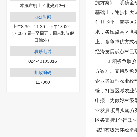
施方案》，明确全
本溪市明山区北光路2号
基础上，逐步扩大试
办公时间
仁县19个，南芬
上午8:30—11:30；下午13:00—
求，各试点县区党
17:00（周一至周五，周末和节假
日除外）
上、竞争择优方式确
联系电话
经济发展试点村已取
024-43103816
3.积极争取
方案》。支持对象
邮政编码
企业等新型农业经
117000
链，打造区域农业
申报。为做好村级
业发展项目实施方
区各支持1个行政
增加村级集体经济组