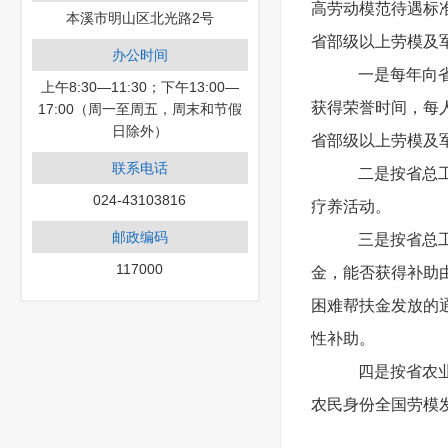
高劳动模范待遇标准
本溪市明山区北光路2号
省部级以上劳模及
办公时间
一是每年向
上午8:30—11:30；下午13:00—
17:00（周一至周五，周末和节假
获得荣誉时间，每人
日除外）
省部级以上劳模及军
联系电话
二是按省总
024-43103816
疗养活动。
邮政编码
三是按省总
117000
金，能否获得补助由
困难帮扶金发放的通
性补助。
四是按省农
农民身份全国劳模发