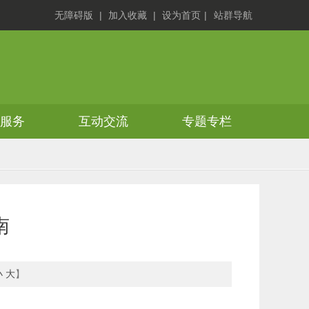
无障碍版
|
加入收藏
|
设为首页
|
站群导航
务服务
互动交流
专题专栏
南
小
大
】