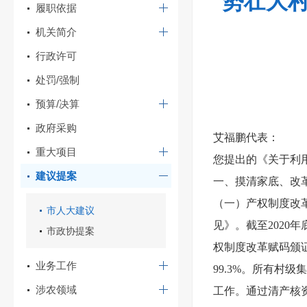
势壮大村
履职依据
机关简介
行政许可
处罚/强制
预算/决算
政府采购
艾福鹏代表：
重大项目
您提出的《关于利
建议提案
一、摸清家底、改
（一）产权制度改
市人大建议
见》。截至2020
市政协提案
权制度改革赋码颁
业务工作
99.3%。所有村
涉农领域
工作。通过清产核