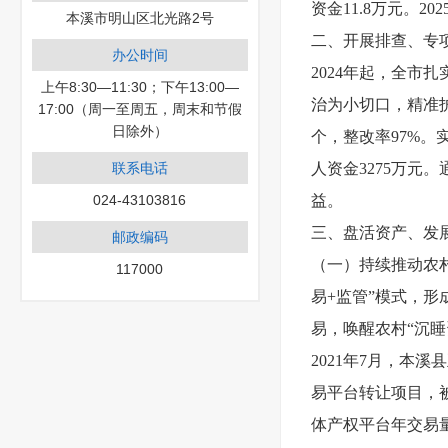
资金11.8万元。2
本溪市明山区北光路2号
二、开展排查、专
办公时间
2024年起，全市
上午8:30—11:30；下午13:00—
治为小切口，精准护
17:00（周一至周五，周末和节假
日除外）
个，整改率97%。
联系电话
人资金3275万元
024-43103816
益。
三、盘活资产、发
邮政编码
（一）持续推动农
117000
易+监管”模式，
易，唤醒农村“沉
2021年7月，本
易平台转让项目，被
体产权平台年交易量